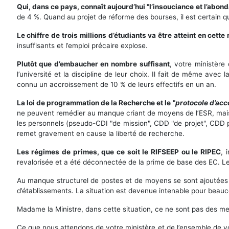
Qui, dans ce pays, connaît aujourd’hui "l’insouciance et l’abon
de 4 %. Quand au projet de réforme des bourses, il est certain qu
Le chiffre de trois millions d’étudiants va être atteint en cette
insuffisants et l’emploi précaire explose.
Plutôt que d’embaucher en nombre suffisant
, votre ministère
l’université et la discipline de leur choix. Il fait de même ave
connu un accroissement de 10 % de leurs effectifs en un an.
La loi de programmation de la Recherche et le "
protocole d’acc
ne peuvent remédier au manque criant de moyens de l’ESR, mais il
les personnels (pseudo-CDI "de mission", CDD "de projet", CDD po
remet gravement en cause la liberté de recherche.
Les régimes de primes, que ce soit le RIFSEEP ou le RIPEC
, 
revalorisée et a été déconnectée de la prime de base des EC. L
Au manque structurel de postes et de moyens se sont ajoutées 
d’établissements. La situation est devenue intenable pour beauc
Madame la Ministre, dans cette situation, ce ne sont pas des me
Ce que nous attendons de votre ministère et de l’ensemble de v