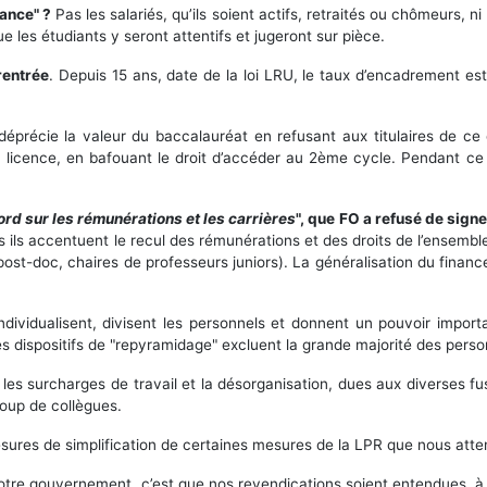
dance" ?
Pas les salariés, qu’ils soient actifs, retraités ou chômeurs, n
e les étudiants y seront attentifs et jugeront sur pièce.
 rentrée
. Depuis 15 ans, date de la loi LRU, le taux d’encadrement est
 déprécie la valeur du baccalauréat en refusant aux titulaires de ce d
c la licence, en bafouant le droit d’accéder au 2ème cycle. Pendant c
ord sur les rémunérations et les carrières
", que FO a refusé de sign
s accentuent le recul des rémunérations et des droits de l’ensemble d
st-doc, chaires de professeurs juniors). La généralisation du finance
individualisent, divisent les personnels et donnent un pouvoir imp
es dispositifs de "repyramidage" excluent la grande majorité des pe
les surcharges de travail et la désorganisation, dues aux diverses 
oup de collègues.
sures de simplification de certaines mesures de la LPR que nous att
otre gouvernement, c’est que nos revendications soient entendues, à