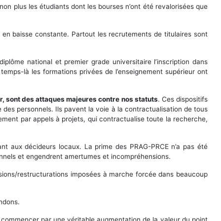
i non plus les étudiants dont les bourses n’ont été revalorisées que
 en baisse constante. Partout les recrutements de titulaires sont
iplôme national et premier grade universitaire l’inscription dans
e temps-là les formations privées de l’enseignement supérieur ont
er, sont des attaques majeures contre nos statuts
. Ces dispositifs
es personnels. Ils pavent la voie à la contractualisation de tous
ment par appels à projets, qui contractualise toute la recherche,
ortant aux décideurs locaux. La prime des PRAG-PRCE n’a pas été
rsonnels et engendrent amertumes et incompréhensions.
fusions/restructurations imposées à marche forcée dans beaucoup
endons.
 commencer par une véritable augmentation de la valeur du point