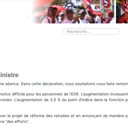
Smart Search M
Valider
Type 2 or more characters for resul
inistre
e séance. Dans cette déclaration, nous souhaitons vous faire remonter
nce difficile pour les personnels de l’ESR. L’augmentation incessant
macronien. L’augmentation de 3,5 % du point d’indice dans la fonctio
ver le projet de réforme des retraites et en annonçant de manière pro
a "des efforts".