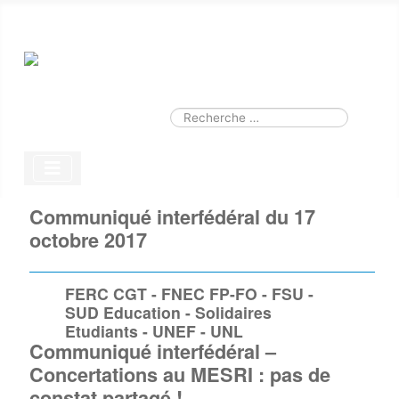
Smart Search
Module
Valider
Type 2 or more characters for results.
Communiqué interfédéral du 17
octobre 2017
FERC CGT - FNEC FP-FO - FSU -
SUD Education - Solidaires
Etudiants - UNEF - UNL
Communiqué interfédéral –
Concertations au MESRI : pas de
constat partagé !