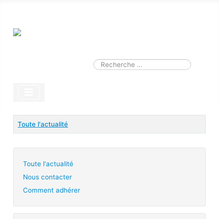
Smart Search
Module
Valider
Type 2 or more characters for results.
Titre
Toute l'actualité
Articles
Toute l'actualité
Nous contacter
Comment adhérer