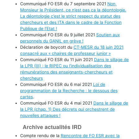
Communiqué FO ESR du 7 septembre 2021
Non,
Monsieur le Président, ce n’est pas ça la déontologie.
La déontologie c’est le strict respect du statut des
chercheurs et des ITA dans le cadre de la Fonction
Publique de l’Etat !
Communiqué FO ESR du 9 juillet 2021
Soutien aux
personnels du GANIL en grève !
Déclaration de boycott du
CT-MESR du 18 juin 2021
consacré aux « chaires de professeur junior »
Communiqué FO ESR du 11 juin 2021
Dans le sillage de
la LPR (III) : le RIPEC ou l’individualisation des
rémunérations des enseignants-chercheurs et
chercheurs
Communiqué FO ESR du 6 mai 2021
Loi de
programmation de la Recherche : le dessous des
cartes
.
Communiqué FO ESR du 4 mai 2021
Dans le sillage de
la LPR (chap. 1) Des décrets qui orchestrent de
nouvelles attaques !
Archive actualités IRD
Compte rendu de la
Rencontre de FO ESR avec la