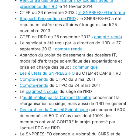
Rencontre des organisations syndicales avec la
présidence de l’IRD
le 14 février 2014
CTEP du 26 novembre 2013 :
le SNPREES-FO informe
Rapport d'inspection de l'IRD
: le SNPREES-FO a été
reçu au ministère des affaires étrangères lundi 25
novembre 2013
CTEP de l'IRD du 26 novembre 2012 :
compte-rendu
Le syndicat a été reçu par la direction de l'IRD le 27
septembre 2012 :
compte rendu
Abandon du projet de classement des dossiers IT,
modalité d'arbitrage scientifique des expatriations et
prise en charge des baux :
communiqué
Les élu(e)s du SNPREES-FO
au CTEP et CAP à l'IRD
Compte-rendu
du CTPC du 3 mai 2011
Compte-rendu
du CTPC du 24 mars 2011
Le
diagnostic social
du siège de l'IRD
L'
audit réalisé par la Cabinet Deloitte
concernant la
réorganisation du siège, mais aussi de l'IRD en général
Déclaration du Conseil Scientifique
qui comprend 50%
de nommés et 50 % d'élus mais dont 100% des
membres ont voté CONTRE le projet proposé par
l'actuel PDG de l'IRD
Le SNPREES-FO dénonce la volonté du CNRS et de